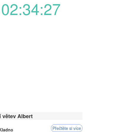
02:34:27
í větev Albert
Přečtěte si více
 Kladno