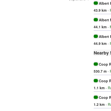
Albert 
43.9 km
-
Albert
44.1 km
-
Albert 
44.9 km
-
Nearby 
Coop R
530.7 m
-
Coop R
1.1 km
-
R
Coop R
1.2 km
-
R