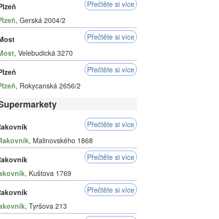
Přečtěte si více
Plzeň
Plzeň
, Gerská 2004/2
Přečtěte si více
 Most
Most
, Velebudická 3270
Přečtěte si více
Plzeň
Plzeň
, Rokycanská 2656/2
Supermarkety
Přečtěte si více
akovník
Rakovník
, Malinovského 1868
Přečtěte si více
akovník
akovník
, Kuštova 1769
Přečtěte si více
akovník
akovník
, Tyršova 213