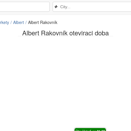
❖
rkety
Albert
Albert Rakovník
Albert Rakovník oteviraci doba
Otevřít teď, na
21:00